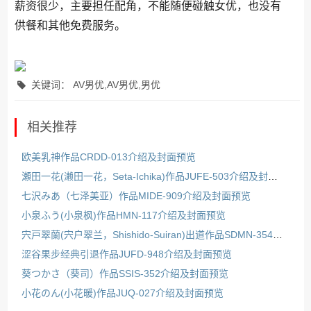
薪资很少，主要担任配角，不能随便碰触女优，也没有
供餐和其他免费服务。
关键词： AV男优,AV男优,男优
相关推荐
欧美乳神作品CRDD-013介绍及封面预览
瀬田一花(濑田一花，Seta-Ichika)作品JUFE-503介绍及封面预览
七沢みあ（七泽美亚）作品MIDE-909介绍及封面预览
小泉ふう(小泉枫)作品HMN-117介绍及封面预览
宍戸翠蘭(宍户翠兰，Shishido-Suiran)出道作品SDMN-354介绍及封面预览
涩谷果步经典引退作品JUFD-948介绍及封面预览
葵つかさ（葵司）作品SSIS-352介绍及封面预览
小花のん(小花暖)作品JUQ-027介绍及封面预览